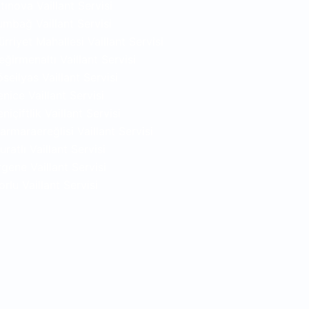
ltınova Vaillant Servisi
umbağ Vaillant Servisi
ürriyet Mahallesi Vaillant Servisi
eğirmenaltı Vaillant Servisi
öseilyas Vaillant Servisi
enice Vaillant Servisi
niçiftlik Vaillant Servisi
armaraereğlisi Vaillant Servisi
ratlı Vaillant Servisi
rgene Vaillant Servisi
orlu Vaillant Servisi