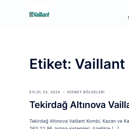
İçeriğe
atla
Etiket:
Vaillant
EYLÜL 23, 2024
HIZMET BÖLGELERI
Tekirdağ Altınova Vail
Tekirdağ Altınova Vaillant Kombi, Kazan ve Ka
263 22 96. Isıtma sistemleri, özellikle […]