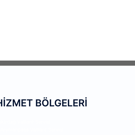
HİZMET BÖLGELERİ
ekirdağ Vaillant Servisi
üleymanpaşa Vaillant Servisi