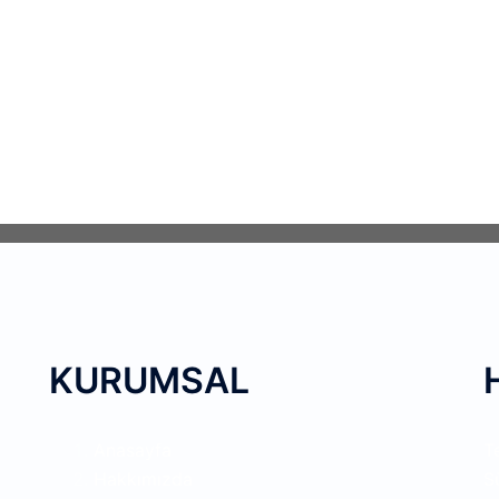
KURUMSAL
Anasayfa
T
Hakkımızda
S