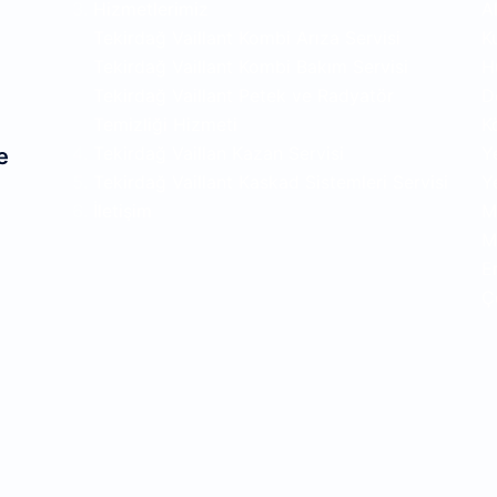
Hizmetlerimiz
A
Tekirdağ Vaillant Kombi Arıza Servisi
K
Tekirdağ Vaillant Kombi Bakım Servisi
H
Tekirdağ Vaillant Petek ve Radyatör
D
Temizliği Hizmeti
K
Tekirdağ Vaillan Kazan Servisi
Y
e
Tekirdağ Vaillant Kaskad Sistemleri Servisi
Ye
İletişim
M
Mu
E
Ç