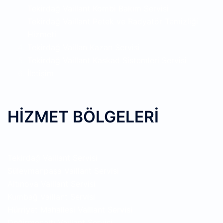
Tekirdağ Vaillant Kombi Bakım Servisi
Tekirdağ Vaillant Petek ve Radyatör Temizliği
Hizmeti
Tekirdağ Vaillan Kazan Servisi
Tekirdağ Vaillant Kaskad Sistemleri Servisi
İletişim
HİZMET BÖLGELERİ
Tekirdağ Vaillant Servisi
Süleymanpaşa Vaillant Servisi
Altınova Vaillant Servisi
Kumbağ Vaillant Servisi
Hürriyet Mahallesi Vaillant Servisi
Değirmenaltı Vaillant Servisi