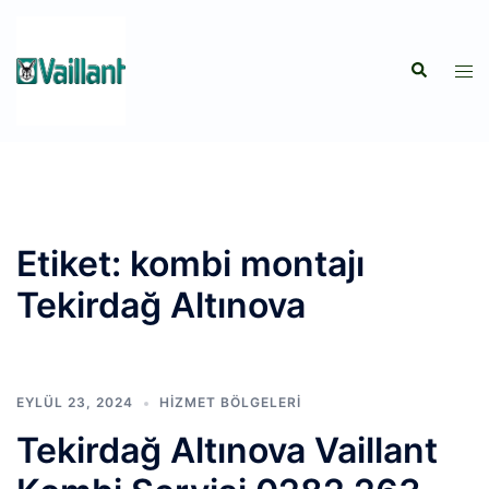
İçeriğe
atla
Search
Tog
men
Etiket:
kombi montajı
Tekirdağ Altınova
EYLÜL 23, 2024
HIZMET BÖLGELERI
Tekirdağ Altınova Vaillant